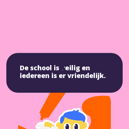
Plan nu een
De school is veilig en
iedereen is er vriendelijk.
kennis-
makings-
gesprek in