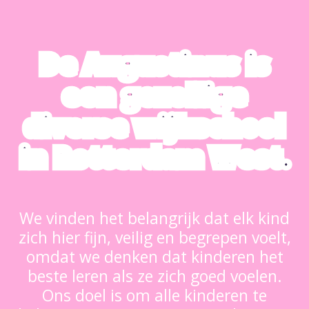
De Augustinus is
een gezellige
diverse wijkschool
in Rotterdam West.
We vinden het belangrijk dat elk kind
zich hier fijn, veilig en begrepen voelt,
omdat we denken dat kinderen het
beste leren als ze zich goed voelen.
Ons doel is om alle kinderen te