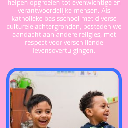
helpen opgroeien tot evenwichtige en
verantwoordelijke mensen. Als
katholieke basisschool met diverse
culturele achtergronden, besteden we
aandacht aan andere religies, met
respect voor verschillende
levensovertuigingen.