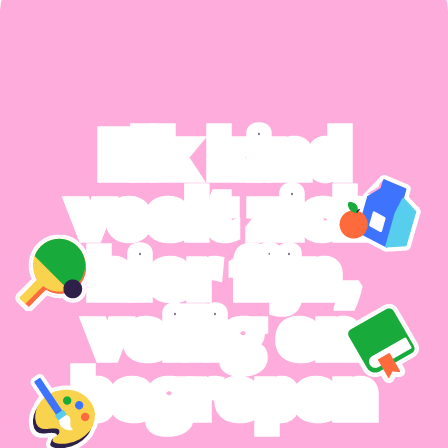
Elk kind
voelt zich
hier fijn,
veilig en
begrepen