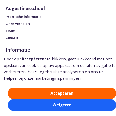
Augustinusschool
Praktische informatie
Onze verhalen
Team
Contact
Informatie
De schoolgids
Door op “
Accepteren
” te klikken, gaat u akkoord met het
opslaan van cookies op uw apparaat om de site navigatie te
Contact
verbeteren, het sitegebruik te analyseren en ons te
010-4364378
helpen bij onze marketinginspanningen.
augustinus.dir@rvko.nl
Accepteren
Augustinusschool
Josephstraat 12-14, 3014 TP Rotterdam
Weigeren