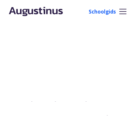
Schoolgids
Bezoek Depot
Boymans groep
1/2