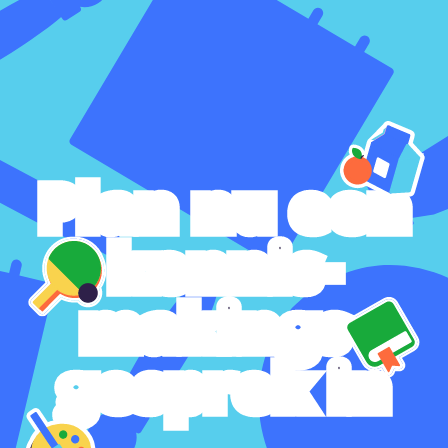
Plan nu een
kennis-
makings-
gesprek in